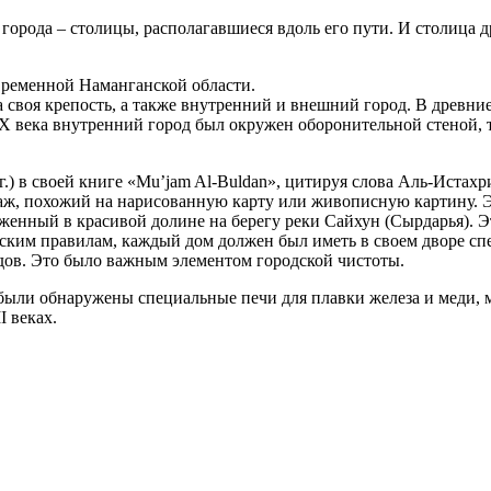
орода – столицы, располагавшиеся вдоль его пути. И столица 
временной Наманганской области.
а своя крепость, а также внутренний и внешний город. В древни
 века внутренний город был окружен оборонительной стеной, то
.) в своей книге «Mu’jam Al-Buldan», цитируя слова Аль-Истах
заж, похожий на нарисованную карту или живописную картину. Э
оженный в красивой долине на берегу реки Сайхун (Сырдарья). 
дским правилам, каждый дом должен был иметь в своем дворе сп
одов. Это было важным элементом городской чистоты.
 были обнаружены специальные печи для плавки железа и меди, м
 веках.