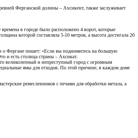
древней Ферганской долины – Ахсикент, также заслуживает
е времена в городе было расположено 4 ворот, которые
лщина которой составляла 5-10 метров, а высота достигала 20
ри о Фергане пишет: «Если вы поднимитесь на большую
то и есть столица страны – Ахсикат.
Это великолепный и непреступный город с огромным
ециальные ямы для отходов. По этой причине, в каждом доме
астерские ремесленников с печами для обработки метала, а