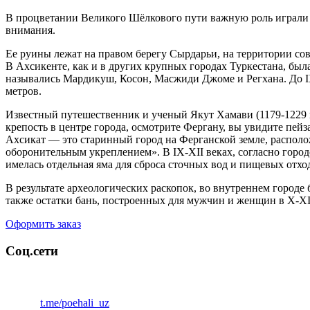
В процветании Великого Шёлкового пути важную роль играли г
внимания.
Ее руины лежат на правом берегу Сырдарьи, на территории со
В Ахсикенте, как и в других крупных городах Туркестана, был
назывались Мардикуш, Косон, Масжиди Джоме и Регхана. До IX
метров.
Известный путешественник и ученый Якут Хамави (1179-1229 г
крепость в центре города, осмотрите Фергану, вы увидите пей
Ахсикат — это старинный город на Ферганской земле, распол
оборонительным укреплением». В IX-XII веках, согласно горо
имелась отдельная яма для сброса сточных вод и пищевых отх
В результате археологических раскопок, во внутреннем городе
также остатки бань, построенных для мужчин и женщин в X-XII
Оформить заказ
Соц.сети
t.me/poehali_uz